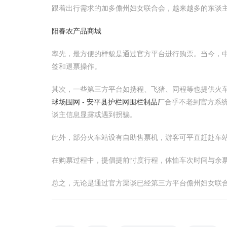
跟着出行需求的加多儋州妇女联合会，越来越多的东谈
阳春农产品商城
率先，最方便的样貌是通过官方平台进行购票。当今，中国
签和退票操作。
其次，一些第三方平台如携程、飞猪、同程等也提供火
球场围网 - 安平县护栏网围栏制品厂
合乎不老到官方系
谈主信息显露或遇到拐骗。
此外，部分火车站设有自助售票机，游客可平直赶赴车
在购票过程中，提倡提前忖度行程，体恤车次时间与余
总之，无论是通过官方渠谈已经第三方平台儋州妇女联