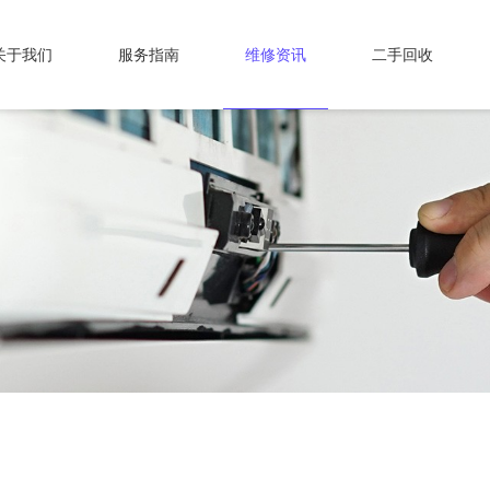
关于我们
服务指南
维修资讯
二手回收